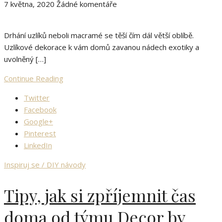
7 května, 2020
Žádné komentáře
Drhání uzlíků neboli macramé se těší čím dál větší oblíbě.
Uzlíkové dekorace k vám domů zavanou nádech exotiky a
uvolněný […]
Continue Reading
Twitter
Facebook
Google+
Pinterest
LinkedIn
Inspiruj se / DIY návody
Tipy, jak si zpříjemnit čas
doma od týmu Decor by