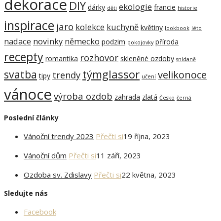
dekorace
DIY
ekologie
dárky
francie
děti
historie
inspirace
jaro
kolekce
kuchyně
květiny
lookbook
léto
nadace
novinky
německo
podzim
příroda
pokojovky
recepty
rozhovor
romantika
skleněné ozdoby
snídaně
týmglassor
svatba
velikonoce
trendy
tipy
učení
vánoce
výroba ozdob
zahrada
zlatá
Česko
černá
Poslední články
Vánoční trendy 2023
Přečti si
19 října, 2023
Vánoční dům
Přečti si
11 září, 2023
Ozdoba sv. Zdislavy
Přečti si
22 května, 2023
Sledujte nás
Facebook