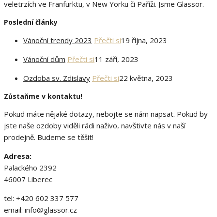
veletrzích ve Franfurktu, v New Yorku či Paříži. Jsme Glassor.
Poslední články
Vánoční trendy 2023
Přečti si
19 října, 2023
Vánoční dům
Přečti si
11 září, 2023
Ozdoba sv. Zdislavy
Přečti si
22 května, 2023
Zůstaňme v kontaktu!
Pokud máte nějaké dotazy, nebojte se nám napsat. Pokud by
jste naše ozdoby viděli rádi naživo, navštivte nás v naší
prodejně. Budeme se těšit!
Adresa:
Palackého 2392
46007 Liberec
tel: +420 602 337 577
email: info@glassor.cz